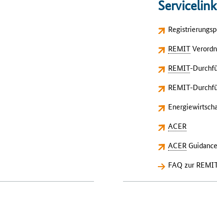
Servicelink
Registrierungspo
REMIT
Verordn
REMIT
-Durchf
REMIT-Durchfü
Energiewirtscha
ACER
ACER
Guidance 
FAQ zur REMIT